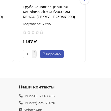
Труба канализационная
Труба к
Raupiano Plus 40/2000 мм
Raupiano
0)
REHAU (РЕХАУ - 11230441200)
REHAU (Р
39695
1 137 ₽
1 815 ₽
В корзину
Наши контакты
+7 (950) 690-33-16
+7 (977) 339-70-70
WhatsApp