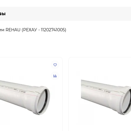
вы
мм REHAU (РЕХАУ - 11202741005)