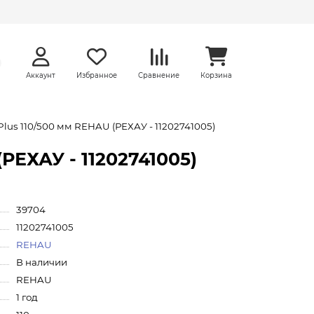
Аккаунт
Избранное
Сравнение
Корзина
lus 110/500 мм REHAU (РЕХАУ - 11202741005)
РЕХАУ - 11202741005)
39704
11202741005
REHAU
В наличии
REHAU
1 год