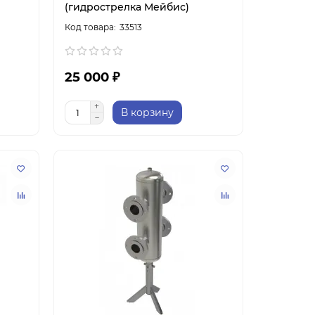
(гидрострелка Мейбис)
33513
25 000 ₽
В корзину