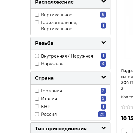
Расположение
Вертикальное
6
Горизонтальное,
1
Вертикальное
Резьба
Внутренняя / Наружная
1
Наружная
4
Гидр
из н
Страна
304 
3
Германия
2
Италия
5
КНР
1
Россия
20
18 1
Тип присоединения