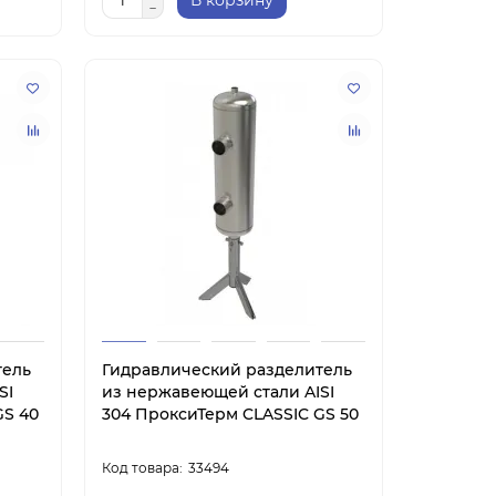
В корзину
тель
Гидравлический разделитель
SI
из нержавеющей стали AISI
GS 40
304 ПроксиТерм CLASSIC GS 50
33494