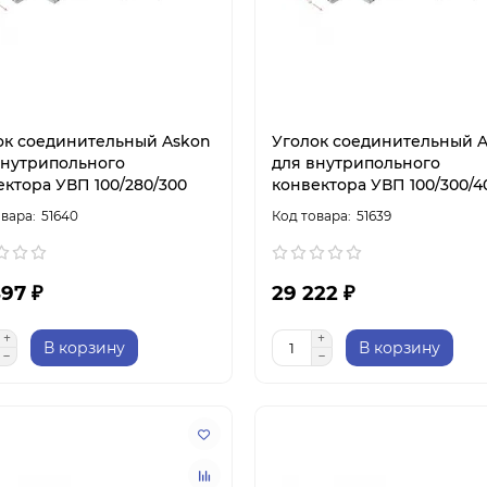
ок соединительный Askon
Уголок соединительный 
внутрипольного
для внутрипольного
ектора УВП 100/280/300
конвектора УВП 100/300/4
51640
51639
97 ₽
29 222 ₽
В корзину
В корзину