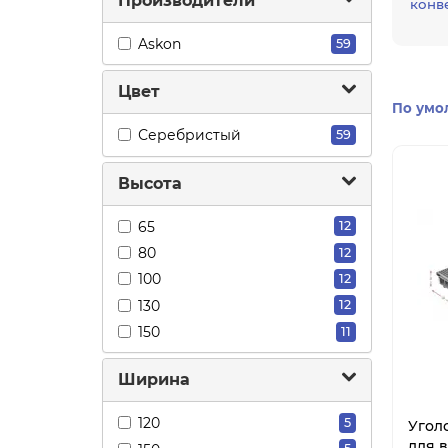
Производители
конв
Askon
59
Цвет
По умо
Серебристый
59
Высота
65
12
80
12
100
12
130
12
150
11
Ширина
120
5
Угол
для 