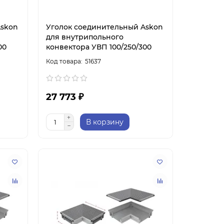
Askon
Уголок соединительный Askon
для внутрипольного
00
конвектора УВП 100/250/300
51637
27 773 ₽
В корзину