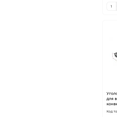
Угол
для 
конв