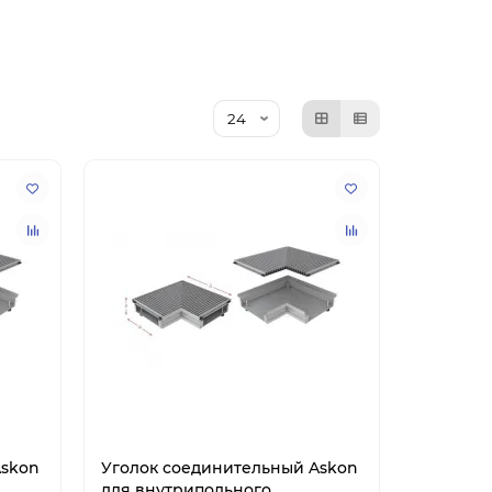
Askon
Уголок соединительный Askon
для внутрипольного