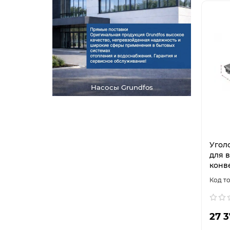
Насосы Grundfos
Угол
для 
конве
27 3