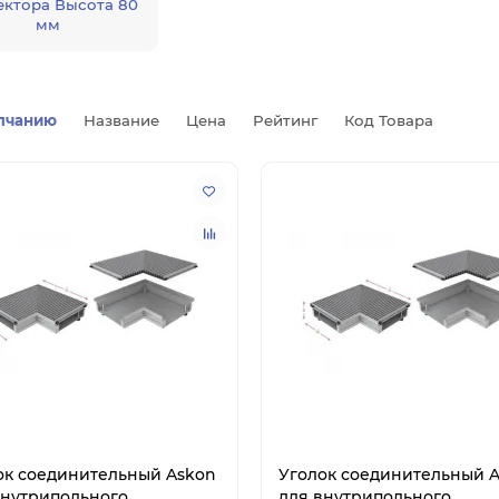
ектора Высота 80
мм
лчанию
Название
Цена
Рейтинг
Код Товара
ок соединительный Askon
Уголок соединительный 
внутрипольного
для внутрипольного