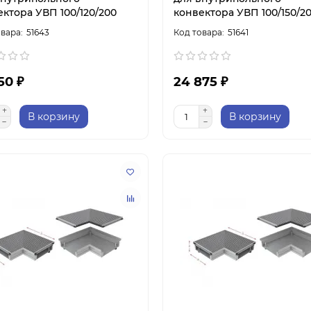
ктора УВП 100/120/200
конвектора УВП 100/150/2
51643
51641
50 ₽
24 875 ₽
В корзину
В корзину