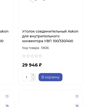
Askon
Уголок соединительный Askon
для внутрипольного
00
конвектора УВП 100/330/400
51636
29 946 ₽
В корзину