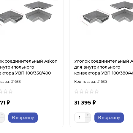
ок соединительный Askon
Уголок соединительный 
внутрипольного
для внутрипольного
ектора УВП 100/350/400
конвектора УВП 100/380/4
51633
51635
71 ₽
31 395 ₽
В корзину
В корзину