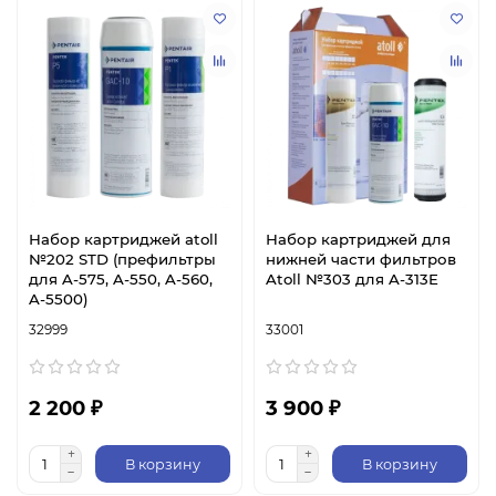
Набор картриджей atoll
Набор картриджей для
№202 STD (префильтры
нижней части фильтров
для A-575, A-550, A-560,
Atoll №303 для A-313E
A-5500)
32999
33001
2 200 ₽
3 900 ₽
В корзину
В корзину