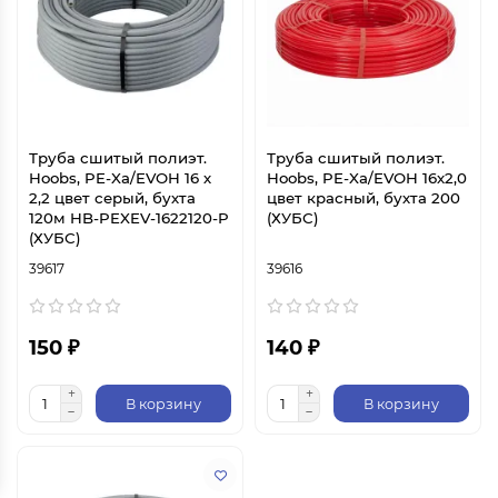
Труба сшитый полиэт.
Труба сшитый полиэт.
Hoobs, PE-Xa/EVOH 16 х
Hoobs, PE-Xa/EVOH 16х2,0
2,2 цвет серый, бухта
цвет красный, бухта 200
120м HB-PEXEV-1622120-P
(ХУБС)
(ХУБС)
39617
39616
150 ₽
140 ₽
В корзину
В корзину