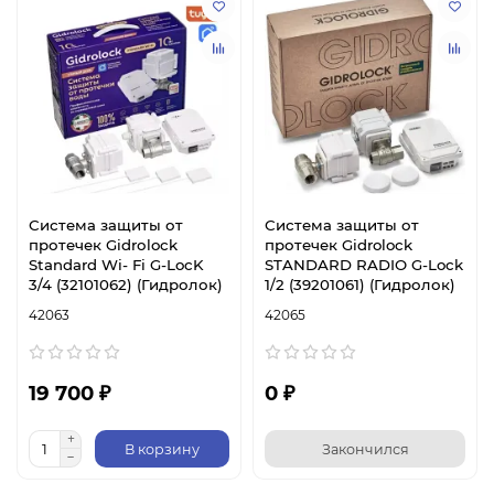
Система защиты от
Система защиты от
протечек Gidrоlock
протечек Gidrolock
Standard Wi- Fi G-LocK
STANDARD RADIO G-Lock
3/4 (32101062) (Гидролок)
1/2 (39201061) (Гидролок)
42063
42065
19 700 ₽
0 ₽
В корзину
Закончился