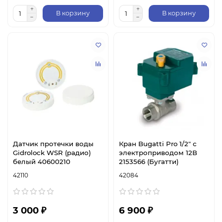
В корзину
В корзину
Датчик протечки воды
Кран Bugatti Pro 1/2″ с
Gidrolock WSR (радио)
электроприводом 12В
белый 40600210
2153566 (Бугатти)
42110
42084
3 000 ₽
6 900 ₽