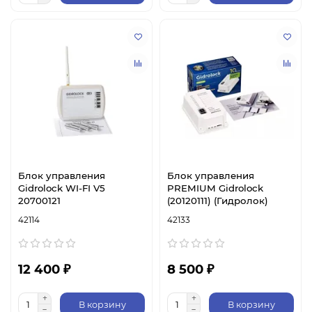
Блок управления
Блок управления
Gidrolock WI-FI V5
PREMIUM Gidrolock
20700121
(20120111) (Гидролок)
42114
42133
12 400 ₽
8 500 ₽
В корзину
В корзину