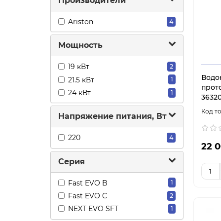
Производители
Ariston
4
Мощность
19 кВт
2
Водо
21.5 кВт
1
прото
24 кВт
1
3632
Напряжение питания, Вт
220
4
22 0
Серия
Fast EVO B
1
Fast EVO C
2
NEXT EVO SFT
1