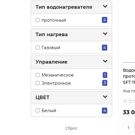
Тип водонагревателя
проточный
4
Тип нагрева
Газовый
4
Управление
Водо
Меxаническое
1
прот
SFT 1
Электронное
3
ЦВЕТ
Белый
4
33 0
Сброс