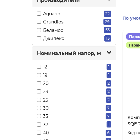
Производители
Aquario
22
По умо
Grundfos
29
Беламос
53
Пара
Джилекс
13
Гара
Номинальный напор, м
12
1
19
1
20
2
23
2
25
2
30
7
35
7
Комп
SQE 2
37
1
40
6