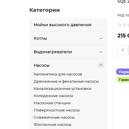
75
4
SQE 2
70
2
78
1
Категории
80
7
80
4
100
1
82
2
Мойки высокого давления
84
1
215 
Котлы
85
4
87
1
Водонагреватели
88
2
90
4
Насосы
91
1
Пара
Автоматика для насосов
92
1
Гара
Дренажные и фекальные насосы
98
1
Канализационные установки
100
2
Колодезные насосы
102
2
Насосные станции
104
1
Поверхностные насосы
105
2
Скважинные насосы
108
1
Фонтанные насосы