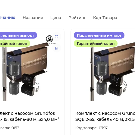
лчанию
Название
Цена
Рейтинг
Код Товара
ллельный импорт
Параллельный импорт
нтийный талон
Гарантийный талон
лект с насосом Grundfos
Комплект с насосом Grund
-115, кабель-80 м, 3x4,0 мм²
SQE 2-55, кабель 40 м, 3x1,
0613
0797