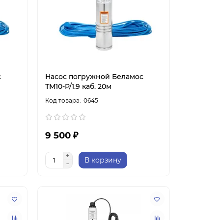
с
Насос погружной Беламос
ТМ10-P/1.9 каб. 20м
0645
9 500 ₽
В корзину