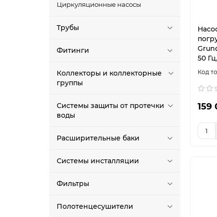
112
2
Циркуляционные насосы
113
1
118
2
Трубы
Насо
погр
120
1
Grund
Фитинги
125
1
50 Гц,
128
1
Коллекторы и коллекторные
129
1
группы
130
1
135
1
159 
Системы защиты от протечки
воды
142
2
150
1
Расширительные баки
Системы инсталляции
Фильтры
Полотенцесушители