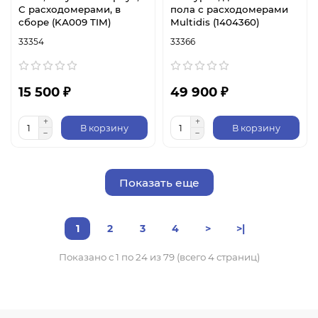
C расходомерами, в
пола с расходомерами
сборе (KА009 TIM)
Multidis (1404360)
33354
33366
15 500 ₽
49 900 ₽
В корзину
В корзину
Показать еще
1
2
3
4
>
>|
Показано с 1 по 24 из 79 (всего 4 страниц)