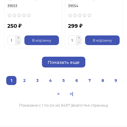
39553
39554
250 ₽
299 ₽
В корзину
В корзину
Показать еще
1
2
3
4
5
6
7
8
9
>
>|
Показано с 1 по 24 из 3437 (всего 144 страниц)