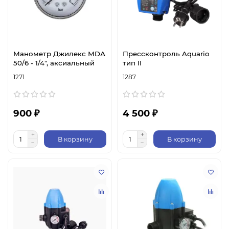
Манометр Джилекс МDА
Прессконтроль Aquario
50/6 - 1/4", аксиальный
тип II
1271
1287
900 ₽
4 500 ₽
В корзину
В корзину