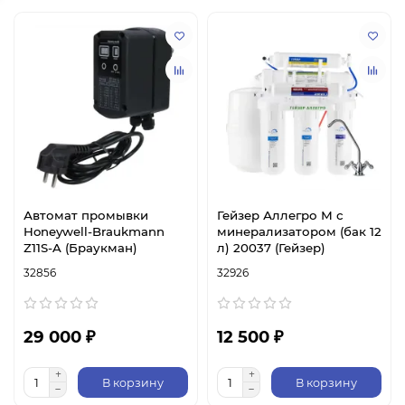
Автомат промывки
Гейзер Аллегро М с
Honeywell-Braukmann
минерализатором (бак 12
Z11S-A (Браукман)
л) 20037 (Гейзер)
32856
32926
29 000 ₽
12 500 ₽
В корзину
В корзину