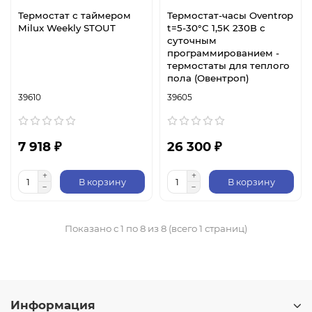
Термостат с таймером
Термостат-часы Oventrop
Milux Weekly STOUT
t=5-30°C 1,5K 230В с
суточным
программированием -
термостаты для теплого
пола (Овентроп)
39610
39605
7 918 ₽
26 300 ₽
В корзину
В корзину
Показано с 1 по 8 из 8 (всего 1 страниц)
Информация