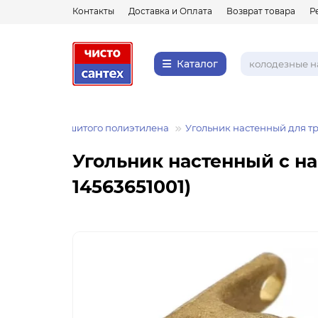
Контакты
Доставка и Оплата
Возврат товара
Р
Каталог
 для труб из сшитого полиэтилена
Угольник настенный для т
Угольник настенный с на
14563651001)