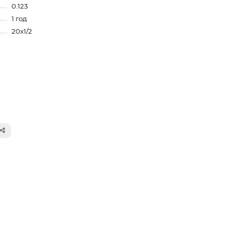
0.123
1 год
20x1/2