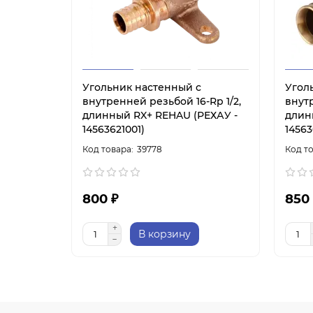
Угольник настенный с
Угол
внутренней резьбой 16-Rp 1/2,
внутр
длинный RX+ REHAU (РЕХАУ -
длин
14563621001)
14563
39778
800 ₽
850
В корзину