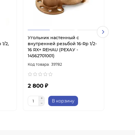
Угольник настенный с
Угольни
1/2,
внутренней резьбой 16-Rp 1/2-
внутренн
16 RX+ REHAU (РЕХАУ -
20 RX+ R
14562701001)
145627110
39782
2 800 ₽
3 300 
В корзину