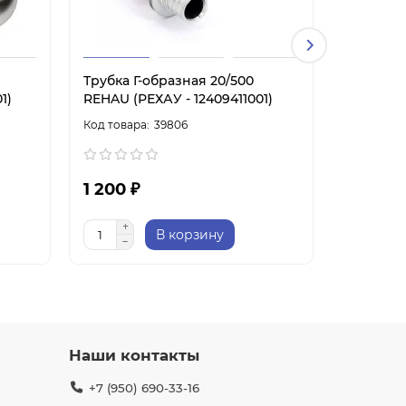
Трубка Г-образная 20/500
Трубка Г
1)
REHAU (РЕХАУ - 12409411001)
REHAU (Р
39806
1 200 ₽
3 000 
В корзину
Наши контакты
+7 (950) 690-33-16