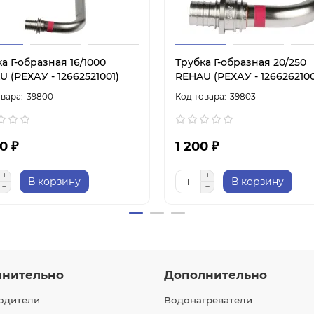
а Г-образная 16/1000
Трубка Г-образная 20/250
 (РЕХАУ - 12662521001)
REHAU (РЕХАУ - 1266262100
39800
39803
0 ₽
1 200 ₽
В корзину
В корзину
лнительно
Дополнительно
одители
Водонагреватели