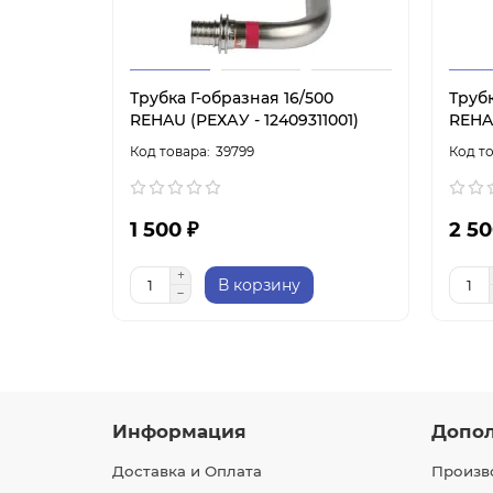
Трубка Г-образная 16/500
Трубк
REHAU (РЕХАУ - 12409311001)
REHAU
39799
1 500 ₽
2 50
В корзину
Информация
Допо
Доставка и Оплата
Произв