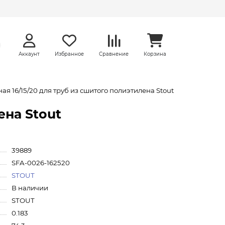
Аккаунт
Избранное
Сравнение
Корзина
ая 16/15/20 для труб из сшитого полиэтилена Stout
ена Stout
39889
SFA-0026-162520
STOUT
В наличии
STOUT
0.183