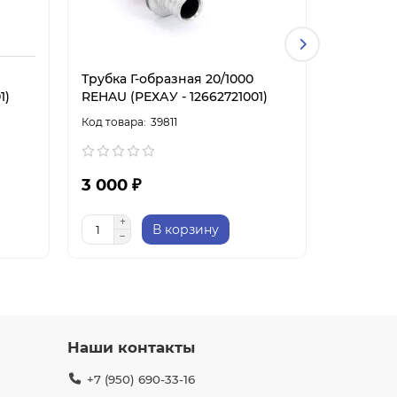
Трубка Г-образная 20/1000
Трубка Т
1)
REHAU (РЕХАУ - 12662721001)
REHAU (Р
39811
3 000 ₽
850 ₽
В корзину
Наши контакты
+7 (950) 690-33-16