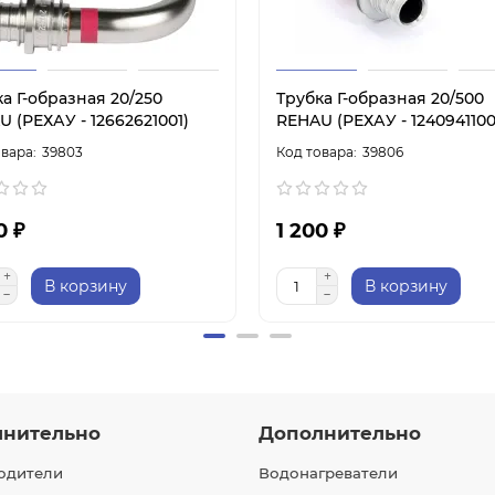
а Г-образная 20/250
Трубка Г-образная 20/500
 (РЕХАУ - 12662621001)
REHAU (РЕХАУ - 1240941100
39803
39806
0 ₽
1 200 ₽
В корзину
В корзину
лнительно
Дополнительно
одители
Водонагреватели