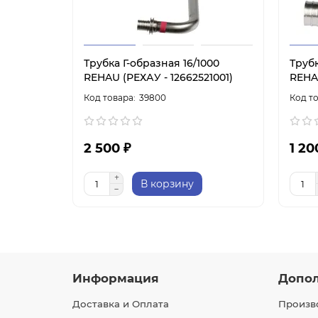
Трубка Г-образная 16/1000
Трубк
REHAU (РЕХАУ - 12662521001)
REHAU
39800
2 500 ₽
1 20
В корзину
Информация
Допо
Доставка и Оплата
Произв