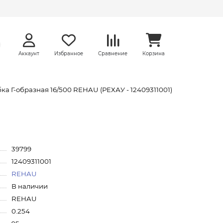
Аккаунт
Избранное
Сравнение
Корзина
ка Г-образная 16/500 REHAU (РЕХАУ - 12409311001)
39799
12409311001
REHAU
В наличии
REHAU
0.254