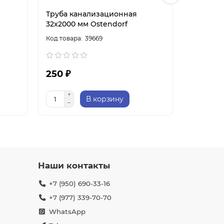
Труба канализационная
Труба к
32x2000 мм Ostendorf
мм Oste
39669
250 ₽
100 ₽
В корзину
Наши контакты
+7 (950) 690-33-16
+7 (977) 339-70-70
WhatsApp