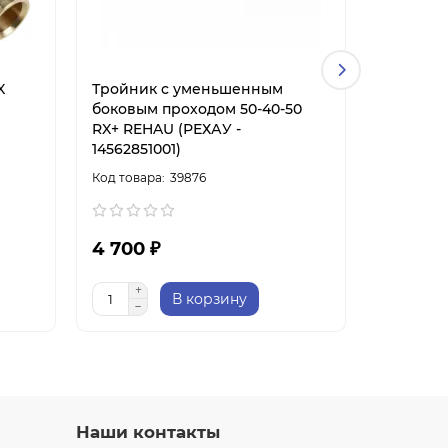
X
Тройник с уменьшенным
Тройник
боковым проходом 50-40-50
боковым
RX+ REHAU (РЕХАУ -
RX+ REH
14562851001)
14562821
39876
4 700 ₽
3 900 
В корзину
Наши контакты