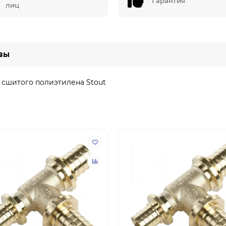
Гарантия
лиц
вы
з сшитого полиэтилена Stout