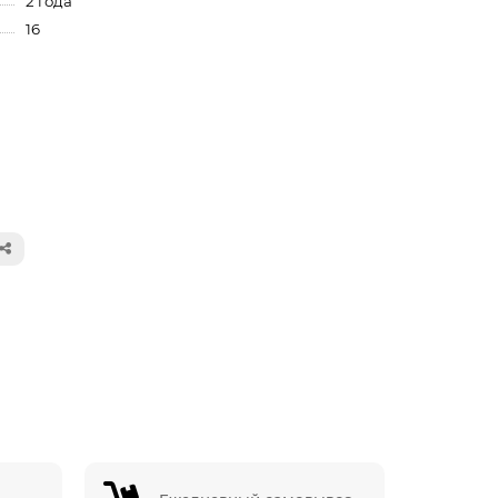
2 года
16