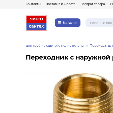
Контакты
Доставка и Оплата
Возврат товара
Р
Каталог
ги
Фитинги для труб из сшитого полиэтилена
Переходы для
Переходник с наружной р