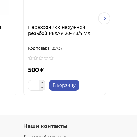
й
Переходник с наружной
Переход
резьбой РЕХАУ 20-R 3/4 MX
резьбой 
39737
500 ₽
500 ₽
В корзину
Наши контакты
+7 (950) 690-33-16