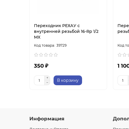
Переходник РЕХАУ с
Пере
внутренней резьбой 16-Rp 1/2
резь
MX
39729
350 ₽
1 10
В корзину
Информация
Допо
Доставка и Оплата
Произв