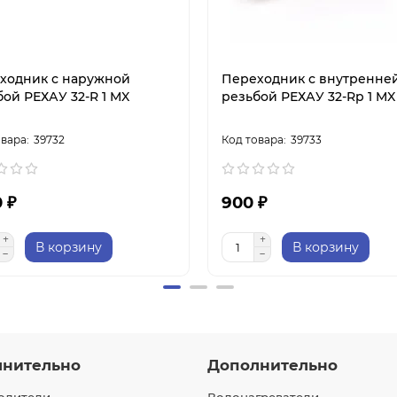
ходник с наружной
Переходник с внутренне
бой РЕХАУ 32-R 1 MX
резьбой РЕХАУ 32-Rр 1 MX
39732
39733
0 ₽
900 ₽
В корзину
В корзину
лнительно
Дополнительно
одители
Водонагреватели