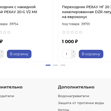
ходник с накидной
Переходник РЕХАУ НГ 20 
й РЕХАУ 20-G 1/2 MX
никелированная DZR лат
на евроконус
39754
39755
 ₽
1 000 ₽
В корзину
В корзину
лнительно
Дополнительно
одители
Водонагреватели
Защита от протечки воды
Котлы