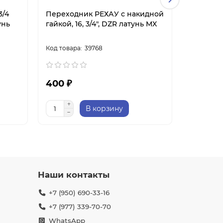
3/4
Переходник РЕХАУ с накидной
Переход
унь
гайкой, 16, 3/4", DZR латунь MX
гайкой 1
сшитого
39768
400 ₽
406 ₽
В корзину
Наши контакты
+7 (950) 690-33-16
+7 (977) 339-70-70
WhatsApp