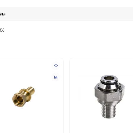
вы
MX