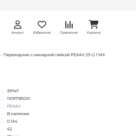
Аккаунт
Избранное
Сравнение
Корзина
Переходник с накидной гайкой РЕХАУ 25-G 1 MX
39747
11097181001
РЕХАУ
В наличии
0.134
42