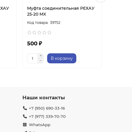
ЕХАУ
Муфта соединительная РЕХАУ
Муфта с
25-20 MX
32 MX
39752
500 ₽
1 100 ₽
В корзину
Наши контакты
+7 (950) 690-33-16
+7 (977) 339-70-70
WhatsApp