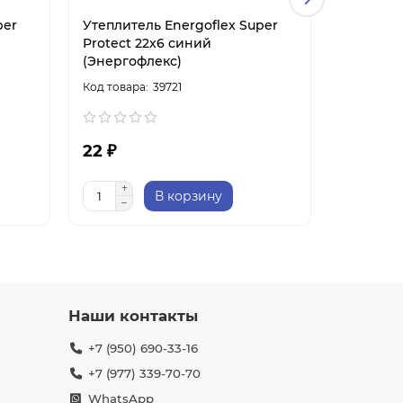
per
Утеплитель Energoflex Super
Утеплите
Protect 22х6 синий
Protect 
(Энергофлекс)
(Энерго
39721
22 ₽
28 ₽
В корзину
Наши контакты
+7 (950) 690-33-16
+7 (977) 339-70-70
WhatsApp