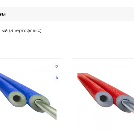
вы
сный (Энергофлекс)