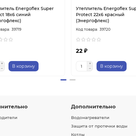
литель Energoflex Super
Утеплитель Energoflex Su
ct 18х6 синий
Protect 22х6 красный
ргофлекс)
(Энергофлекс)
39719
39720
22 ₽
В корзину
В корзину
лнительно
Дополнительно
одители
Водонагреватели
Защита от протечки воды
Котлы