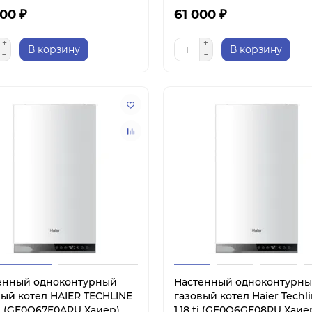
00 ₽
61 000 ₽
В корзину
В корзину
енный одноконтурный
Настенный одноконтурн
вый котел HAIER TECHLINE
газовый котел Haier Techl
TI (GE0Q67E0ARU Хаиер)
1.18 ti (GE0Q6GE08RU Хаие