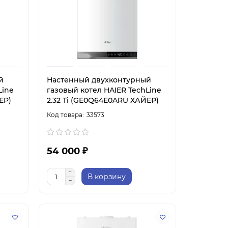
й
Настенный двухконтурный
Line
газовый котел HAIER TechLine
ЕР)
2.32 Ti (GE0Q64E0ARU ХАЙЕР)
33573
54 000 ₽
В корзину