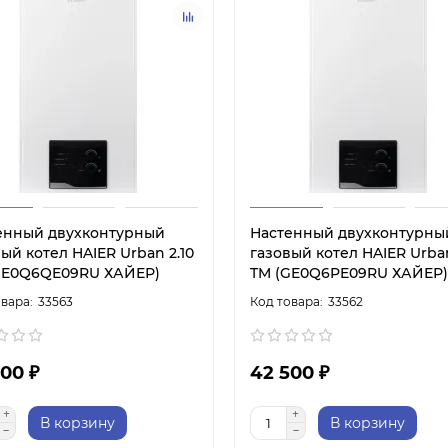
енный двухконтурный
Настенный двухконтурны
ый котел HAIER Urban 2.10
газовый котел HAIER Urban
GE0Q6QE09RU ХАЙЕР)
TM (GE0Q6PE09RU ХАЙЕР)
33563
33562
00 ₽
42 500 ₽
В корзину
В корзину