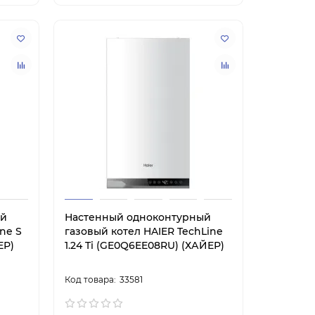
ый
Настенный одноконтурный
ne S
газовый котел HAIER TechLine
ЕР)
1.24 Ti (GE0Q6EE08RU) (ХАЙЕР)
33581