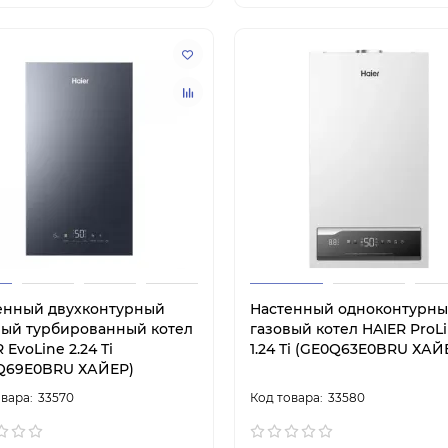
енный двухконтурный
Настенный одноконтурн
вый турбированный котел
газовый котел HAIER ProLi
 EvoLine 2.24 Ti
1.24 Ti (GE0Q63E0BRU ХАЙ
Q69E0BRU ХАЙЕР)
33570
33580