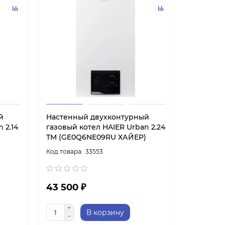
й
Настенный двухконтурный
 2.14
газовый котел HAIER Urban 2.24
TM (GE0Q6NE09RU ХАЙЕР)
33553
43 500 ₽
В корзину