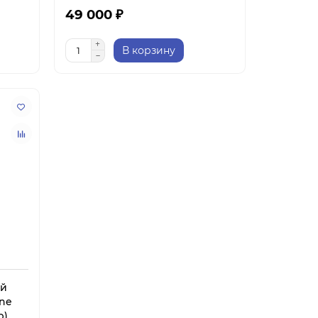
49 000 ₽
В корзину
ый
ine
р)