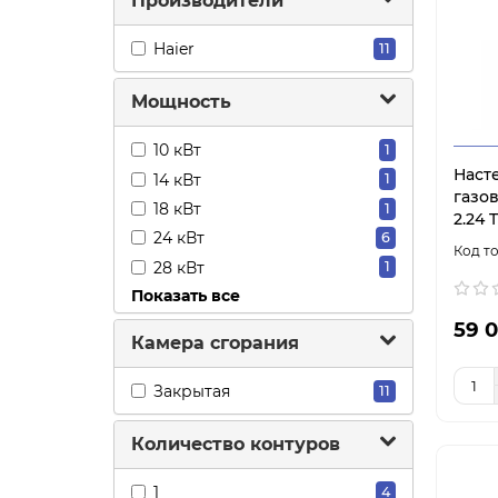
Производители
Haier
11
Мощность
10 кВт
1
Наст
14 кВт
1
газов
18 кВт
1
2.24
24 кВт
6
28 кВт
1
Показать все
32 кВт
1
59 0
Камера сгорания
Закрытая
11
Количество контуров
1
4